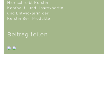
Hier schreibt Kerstin,
Kopfhaut- und Haarexpertin
und Entwicklerin der
Kerstin Serr Produkte.
Beitrag teilen