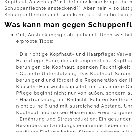
Kopfhaut-Ausschlag?“ ist definitiv keine Frage, die
Schuppenflechte ansteckend?“. Aber nein – so läst
Schuppenflechte auch sein kann, sie ist definitiv n
Was kann man gegen Schuppenfle
Gut, Ansteckungsgefahr gebannt. Doch was hil
erprobte Tipps:
• Die richtige Kopfhaut- und Haarpflege: Verwe
Haarpflege-Serie, die auf empfindliche Kopfhau
beruhigen die Kopfhaut, spenden Feuchtigkeit 
• Gezielte Unterstützung: Das Kopfhaut-Serum 
beruhigend und fördert die Regeneration der 
Kapseln (Haarwuchskapseln), um das innere Gl
Pflege beginnt nicht nur von außen, sondern a
• Haartrocknung mit Bedacht: Föhnen Sie Ihre 
nicht zu heiß und mit ausreichend Abstand. Und
Kopfhaut und nassen Haaren ins Freie zu gehe
• Ernährung und Stressreduktion: Ein gesunder
Besonders entzündungshemmende Lebensmitte
positiven Einfluss haben. Stress wiederum gilt 