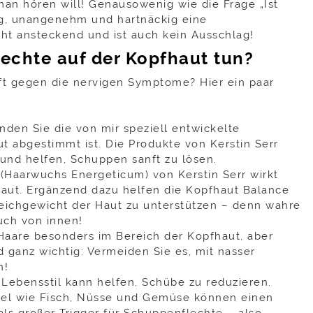
 man hören will! Genausowenig wie die Frage „Ist
ig, unangenehm und hartnäckig eine
icht ansteckend und ist auch kein Ausschlag!
chte auf der Kopfhaut tun?
ft gegen die nervigen Symptome? Hier ein paar
nden Sie die von mir speziell entwickelte
t abgestimmt ist. Die Produkte von Kerstin Serr
und helfen, Schuppen sanft zu lösen.
(Haarwuchs Energeticum) von Kerstin Serr wirkt
Haut. Ergänzend dazu helfen die Kopfhaut Balance
eichgewicht der Haut zu unterstützen – denn wahre
uch von innen!
Haare besonders im Bereich der Kopfhaut, aber
 ganz wichtig: Vermeiden Sie es, mit nasser
n!
 Lebensstil kann helfen, Schübe zu reduzieren.
l wie Fisch, Nüsse und Gemüse können einen
als großer Trigger für Schuppenflechte – also